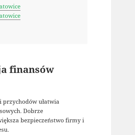
atowice
atowice
ja finansów
i przychodów ułatwia
esowych. Dobrze
ększa bezpieczeństwo firmy i
esu.