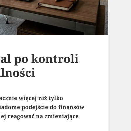
l po kontroli
alności
cznie więcej niż tylko
iadome podejście do finansów
ej reagować na zmieniające