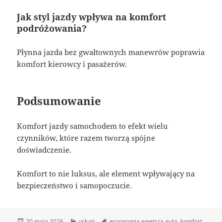
Jak styl jazdy wpływa na komfort
podróżowania?
Płynna jazda bez gwałtownych manewrów poprawia
komfort kierowcy i pasażerów.
Podsumowanie
Komfort jazdy samochodem to efekt wielu
czynników, które razem tworzą spójne
doświadczenie.
Komfort to nie luksus, ale element wpływający na
bezpieczeństwo i samopoczucie.
Data
Kategorie
Tagi
20 maja 2026
usługi
ergonomia wnętrza auta
,
komfort