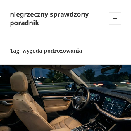
niegrzeczny sprawdzony
poradnik
MENU
I
WIDGETY
Tag:
wygoda podróżowania