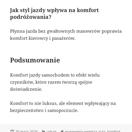
Jak styl jazdy wpływa na komfort
podróżowania?
Płynna jazda bez gwałtownych manewrów poprawia
komfort kierowcy i pasażerów.
Podsumowanie
Komfort jazdy samochodem to efekt wielu
czynników, które razem tworzą spójne
doświadczenie.
Komfort to nie luksus, ale element wpływający na
bezpieczeństwo i samopoczucie.
Data
Kategorie
Tagi
20 maja 2026
usługi
ergonomia wnętrza auta
,
komfort