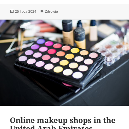
Data
Kategorie
25 lipca 2024
Zdrowie
publikacji
Online makeup shops in the
United Arab Emirates